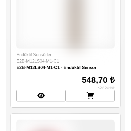
Endüktif Sensörler
E2B-M12LS04-M1-C1
E2B-M12LS04-M1-C1 - Endüktif Sensör
548,70 ₺
KDV Dahildir