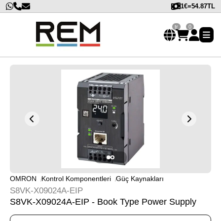
1€=54.87TL
tr
0
OMRON
Kontrol Komponentleri
Güç Kaynakları
S8VK-X09024A-EIP
S8VK-X09024A-EIP - Book Type Power Supply