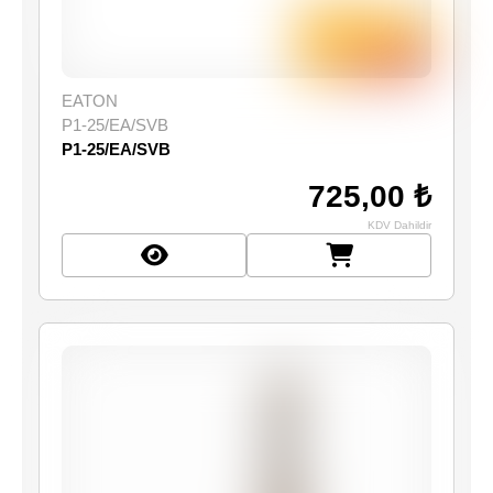
EATON
P1-25/EA/SVB
P1-25/EA/SVB
725,00 ₺
KDV Dahildir