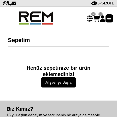
1€=54.93TL
tr
0
Sepetim
Henüz sepetinize bir ürün
eklemediniz!
Alışverişe Başla
Biz Kimiz?
15 yıllı aşkın deneyim ve tecrübenin bir araya gelmesiyle