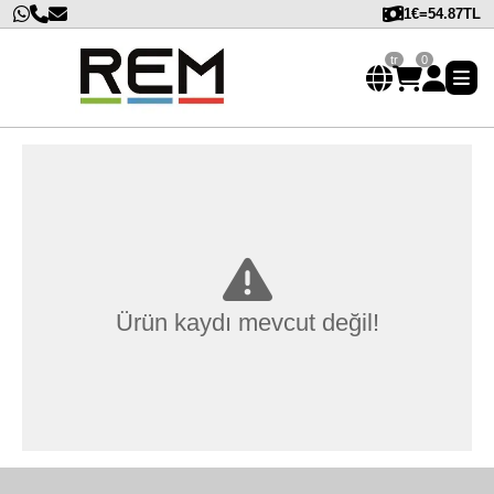
1€=54.87TL
tr
0
Ürün kaydı mevcut değil!