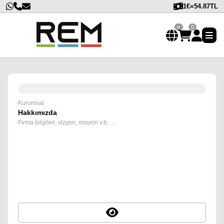
1€=54.87TL
tr
0
Kurumsal
Hakkımızda
Firma bilgileri, vizyon, misyon v.b. ....