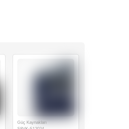
Güç Kaynakları
S8VK-S12024