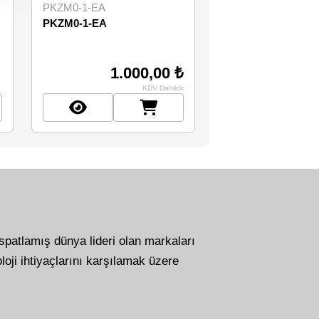
PKZM0-1-EA
PKZM0-1-EA
1.000,00 ₺
KDV Dahildir
ispatlamış dünya lideri olan markaları
loji ihtiyaçlarını karşılamak üzere