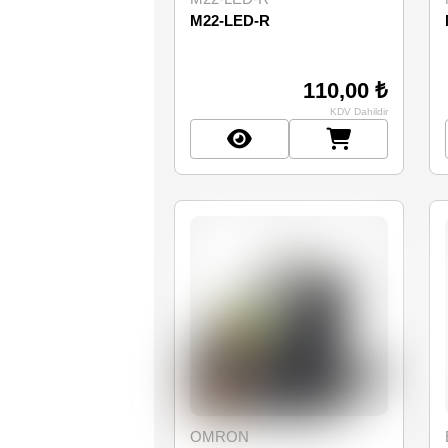
M22-LED-R
110,00 ₺
KDV Dahildir
OMRON