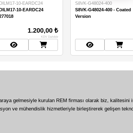
DILM17-10-EARDC24
S8VK-G48024-400
DILM17-10-EARDC24
S8VK-G48024-400 - Coated
277018
Version
1.200,00 ₺
KDV Dahildir
 araya gelmesiyle kurulan REM firması olarak biz, kalitesini 
syon ve mühendislik hizmetleriyle birleştirerek gelişen tekno