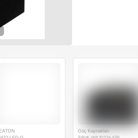
EATON
Güç Kaynakları
M22-LED-G
S8VK-WA20224-SPI