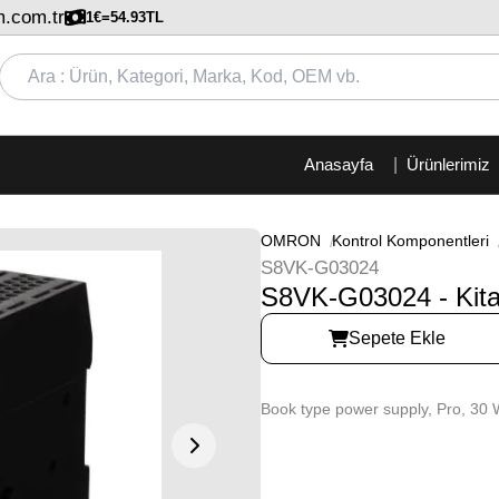
.com.tr
1€=54.93TL
Anasayfa
Ürünlerimiz
OMRON
Kontrol Komponentleri
S8VK-G03024
S8VK-G03024 - Kita
Sepete Ekle
Book type power supply, Pro, 30 