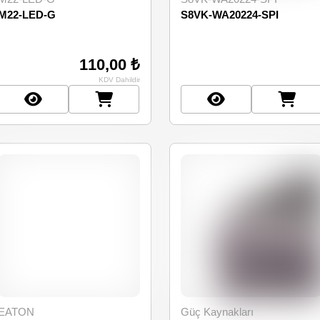
M22-LED-G
S8VK-WA20224-SPI
110,00 ₺
KDV Dahildir
EATON
Güç Kaynakları