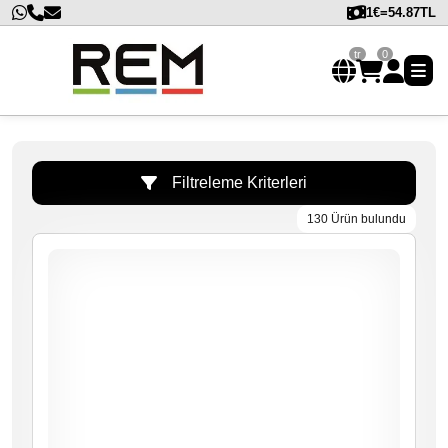
1€=54.87TL
tr
0
Filtreleme Kriterleri
130 Ürün bulundu