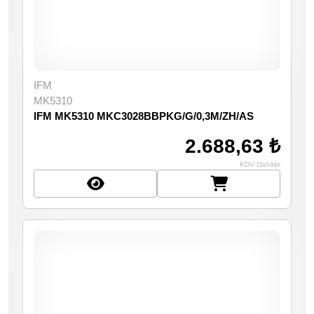
IFM
MK5310
IFM MK5310 MKC3028BBPKG/G/0,3M/ZH/AS
2.688,63 ₺
KDV Dahildir