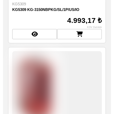
KG5309
KG5309 KG-3150NBPKG/SL/1P/US/IO
4.993,17 ₺
KDV Dahildir