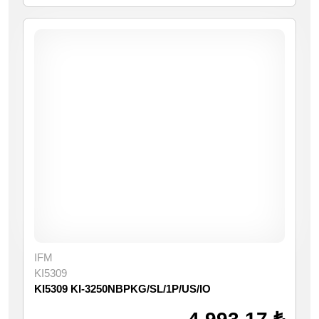
IFM
KI5309
KI5309 KI-3250NBPKG/SL/1P/US/IO