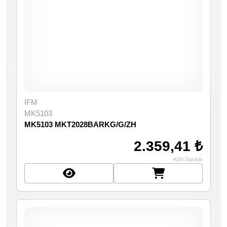
IFM
MK5103
MK5103 MKT2028BARKG/G/ZH
2.359,41 ₺
KDV Dahildir