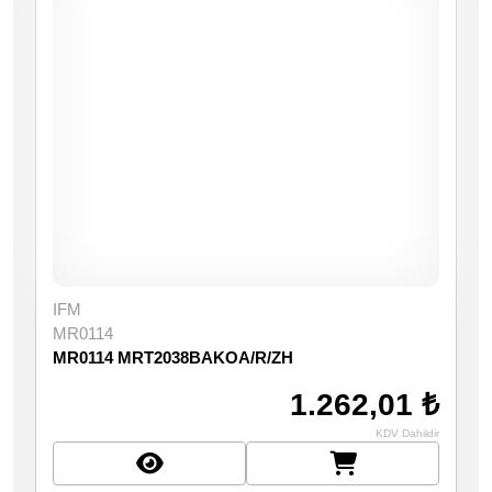
IFM
MR0114
MR0114 MRT2038BAKOA/R/ZH
1.262,01 ₺
KDV Dahildir