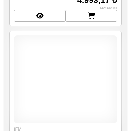
4.993,17 ₺
KDV Dahildir
IFM